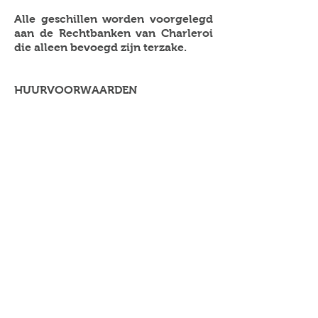
Alle geschillen worden voorgelegd
aan de Rechtbanken van Charleroi
die alleen bevoegd zijn terzake.
HUURVOORWAARDEN
Art. 1
Naast onderstaande specifieke
voorwaarden zijn hogervermelde
artikelen 1, 2 en 4 tot 14 van
toepassing in het raam van
onderhavige huurvoorwaarden.
Art. 2
In geval de goederen worden
gehuurd, dient de volledige
huurprijs te worden betaald
wanneer de goederen in ons
magazijn worden opgehaald of